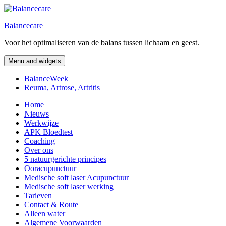
Skip
to
Balancecare
content
Voor het optimaliseren van de balans tussen lichaam en geest.
Menu and widgets
BalanceWeek
Reuma, Artrose, Artritis
Home
Nieuws
Werkwijze
APK Bloedtest
Coaching
Over ons
5 natuurgerichte principes
Ooracupunctuur
Medische soft laser Acupunctuur
Medische soft laser werking
Tarieven
Contact & Route
Alleen water
Algemene Voorwaarden